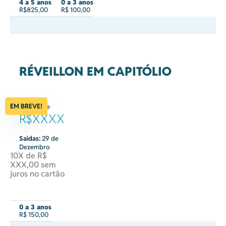
4 a 5 anos
0 a 3 anos
R$825,00
R$ 100,00
RÉVEILLON EM CAPITÓLIO
EM BREVE!
à partir de
R$XXXX
Saidas:
29 de
Dezembro
10X de R$
XXX,00 sem
juros no cartão
0 a 3 anos
R$ 150,00