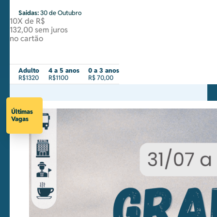
Saidas:
30 de Outubro
10X de R$
132,00 sem juros
no cartão
Adulto
4 a 5 anos
0 a 3 anos
R$1320
R$1100
R$ 70,00
Últimas
Vagas