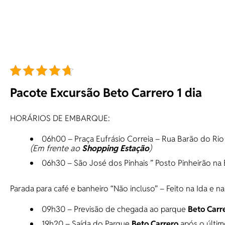
Pacote Excursão Beto Carrero 1 dia
HORÁRIOS DE EMBARQUE:
06h00 – Praça Eufrásio Correia – Rua Barão do Ri
(Em frente ao
Shopping Estação
)
06h30 – São José dos Pinhais ” Posto Pinheirão na
Parada para café e banheiro “Não incluso” – Feito na Ida e na
09h30 – Previsão de chegada ao parque
Beto Carr
19h20 – Saída do Parque
Beto Carrero
após o últim