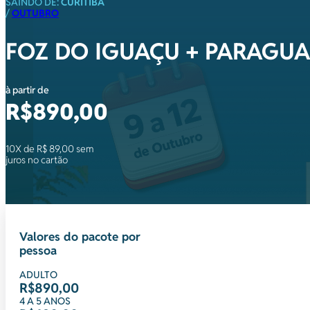
SAINDO DE:
CURITIBA
/
OUTUBRO
FOZ DO IGUAÇU + PARAGUA
à partir de
R$890,00
10X de R$ 89,00 sem
juros no cartão
Valores do pacote por
pessoa
ADULTO
R$890,00
4 A 5 ANOS