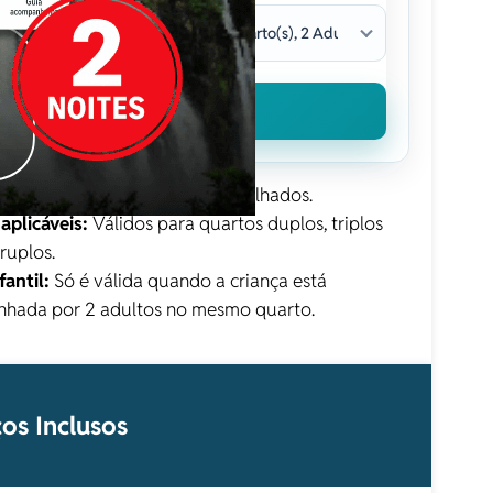
Buscar pacote
 individuais:
Não são compartilhados.
aplicáveis:
Válidos para quartos duplos, triplos
ruplos.
fantil:
Só é válida quando a criança está
hada por 2 adultos no mesmo quarto.
ços Inclusos