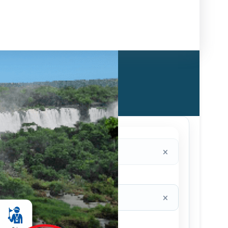
e Online
 melhor data para sua viagem
de embarque
×
×
saída
Viajantes