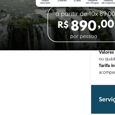
Quartos
Valores 
ou quád
Tarifa in
acompan
Servi