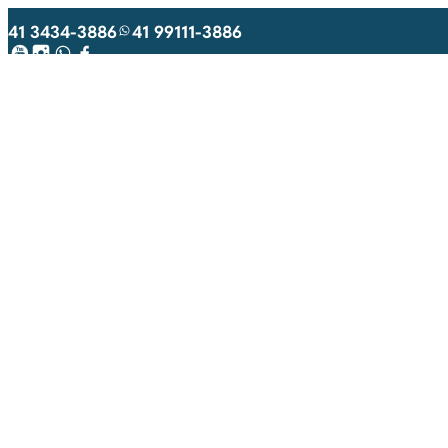
41 3434-3886
41 99111-3886
Youtube
Instagram
WhatsApp
Facebook