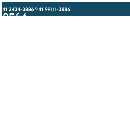
41 3434-3886
41 99111-3886
Youtube
Instagram
WhatsApp
Facebook