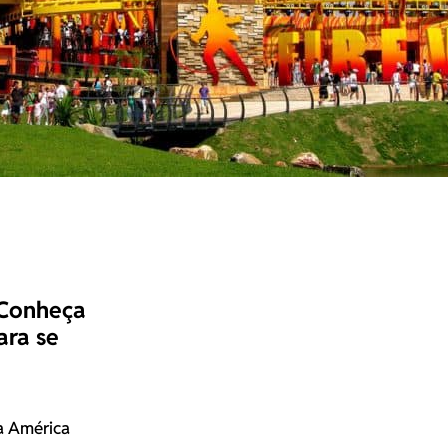
 Conheça
ara se
a América