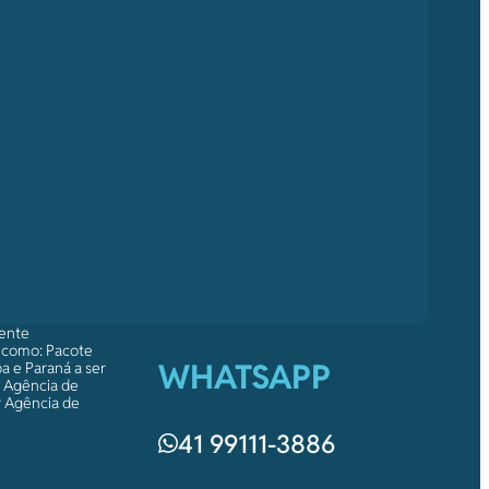
mente
s como: Pacote
WHATSAPP
a e Paraná a ser
a Agência de
r Agência de
41 99111-3886