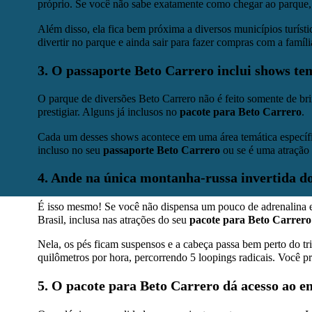
próprio. Se você não sabe exatamente como chegar ao parque,
Além disso, ela fica bem próxima a diversos municípios turíst
divertir no parque e ainda sair para fazer compras com a famíli
3. O passaporte Beto Carrero inclui shows te
O parque de diversões Beto Carrero não é feito somente de brin
prestigiar. Alguns já inclusos no
pacote para Beto Carrero
.
Cada um desses shows acontece em uma área temática específica
incluso no seu
passaporte Beto Carrero
ou se é uma atração 
4. Ande na única montanha-russa invertida d
É isso mesmo! Se você não dispensa um pouco de adrenalina e 
Brasil, inclusa nas atrações do seu
pacote para Beto Carrero
Nela, os pés ficam suspensos e a cabeça passa bem perto do t
quilômetros por hora, percorrendo 5 loopings radicais. Você p
5. O pacote para Beto Carrero dá acesso ao e