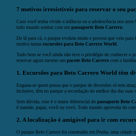
7 motivos irresistíveis para reservar o seu p
Caso você tenha vivido a infância ou a adolescência nos anos
todo mundo sonhar com um
passaporte Beto Carrero
.
De lá para cá, o parque evoluiu muito e provou que veio para f
motiva tantas
excursões para Beto Carrero World
.
Tudo bem se você ainda não teve o privilégio de conhecer o p
reservar agora mesmo um
pacote Beto Carrero
com a família
1.
Excursões para Beto Carrero World
têm div
Engana-se quem pensa que o parque de diversões só tem atraç
inclusive, têm no parque a recordação do melhor dia das suas v
Sem dúvida, esse é o maior diferencial do
passaporte Beto C
é mamãe, papai, vovô ou vovó. Todo mundo aproveita do come
2. A localização é amigável para ir com excu
O parque Beto Carrero foi construído em Penha, uma cidade na 