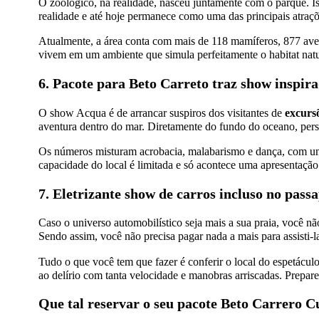
O zoológico, na realidade, nasceu juntamente com o parque. Is
realidade e até hoje permanece como uma das principais atraç
Atualmente, a área conta com mais de 118 mamíferos, 877 aves 
vivem em um ambiente que simula perfeitamente o habitat nat
6. Pacote para Beto Carreto traz show inspir
O show Acqua é de arrancar suspiros dos visitantes de
excurs
aventura dentro do mar. Diretamente do fundo do oceano, p
Os números misturam acrobacia, malabarismo e dança, com uma
capacidade do local é limitada e só acontece uma apresentação
7. Eletrizante show de carros incluso no pass
Caso o universo automobilístico seja mais a sua praia, você nã
Sendo assim, você não precisa pagar nada a mais para assisti-l
Tudo o que você tem que fazer é conferir o local do espetácul
ao delírio com tanta velocidade e manobras arriscadas. Prepar
Que tal reservar o seu pacote Beto Carrero C