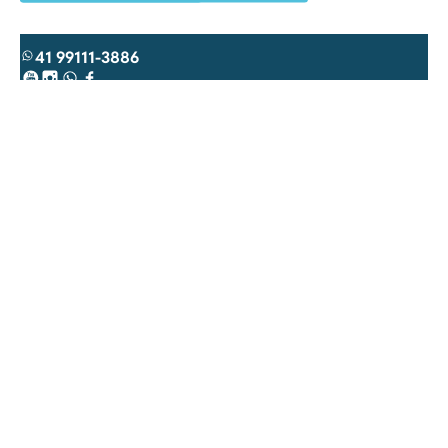
41 99111-3886
Youtube
Instagram
WhatsApp
Facebook