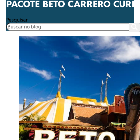
PACOTE BETO CARRERO CURIT
Pesquisar