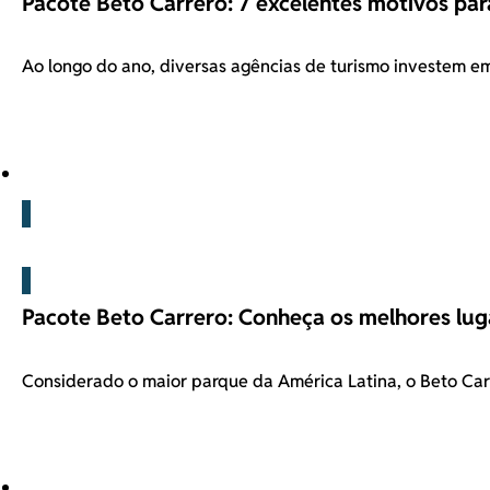
Pacote Beto Carrero: 7 excelentes motivos para
Ao longo do ano, diversas agências de turismo investem 
Beto Carrero
Pacote Beto Carrero: Conheça os melhores lug
Considerado o maior parque da América Latina, o Beto Ca