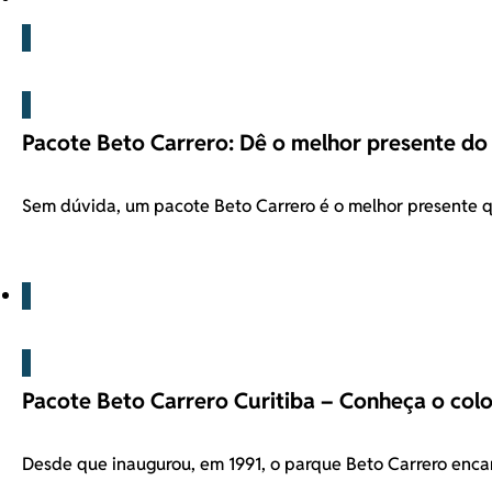
Beto Carrero
Pacote Beto Carrero: Dê o melhor presente do 
Sem dúvida, um pacote Beto Carrero é o melhor presente
Beto Carrero
Pacote Beto Carrero Curitiba – Conheça o col
Desde que inaugurou, em 1991, o parque Beto Carrero enc