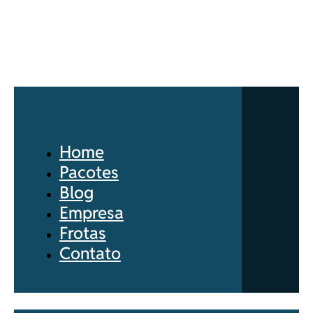
Home
Pacotes
Blog
Empresa
Frotas
Contato