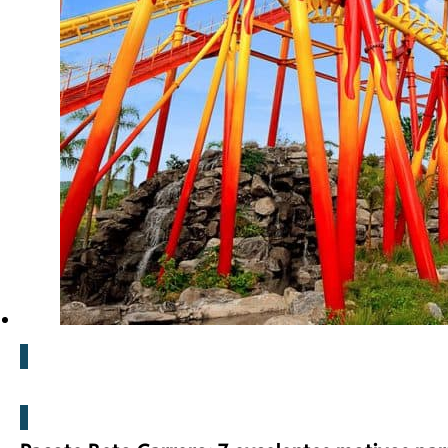
Beto Carrero