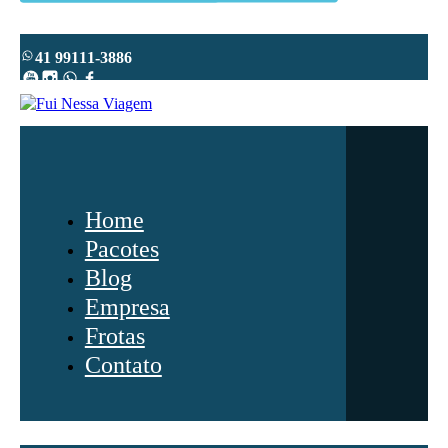
41 99111-3886
Youtube
Instagram
WhatsApp
Facebook
Home
Pacotes
Blog
Empresa
Frotas
Contato