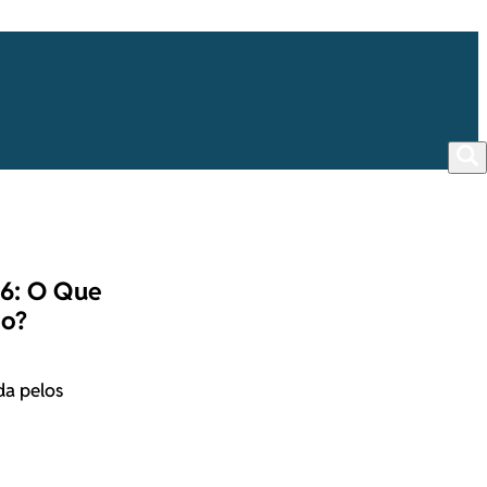
16: O Que
ão?
da pelos