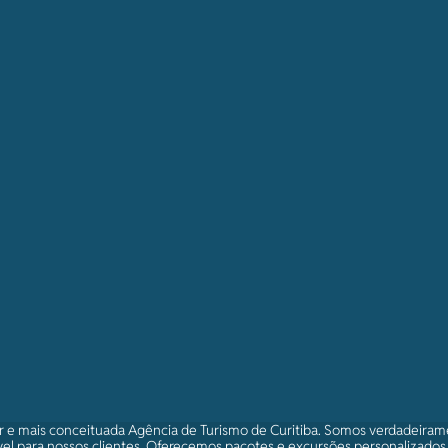
r e mais conceituada Agência de Turismo de Curitiba. Somos verdadeira
el para nossos clientes. Oferecemos pacotes e excursões personalizado