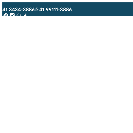
41 3434-3886
41 99111-3886
Youtube
Instagram
WhatsApp
Facebook