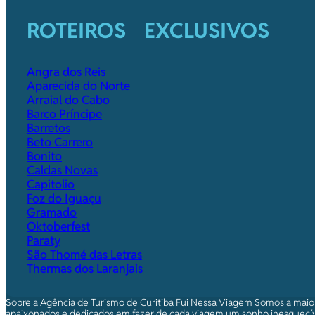
ROTEIROS EXCLUSIVOS
Angra dos Reis
Aparecida do Norte
Arraial do Cabo
Barco Príncipe
Barretos
Beto Carrero
Bonito
Caldas Novas
Capitolio
Foz do Iguaçu
Gramado
Oktoberfest
Paraty
São Thomé das Letras
Thermas dos Laranjais
Sobre a Agência de Turismo de Curitiba Fui Nessa Viagem Somos a maio
apaixonados e dedicados em fazer de cada viagem um sonho inesquecív