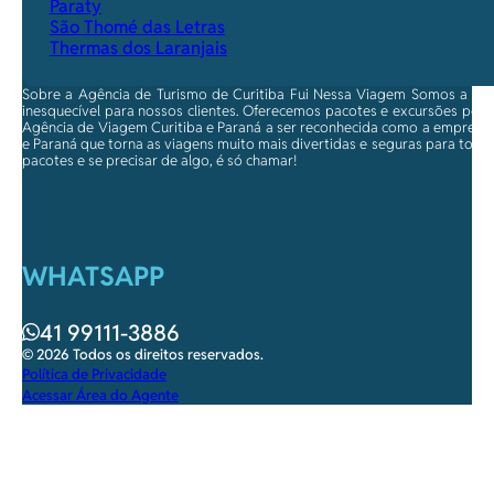
Paraty
São Thomé das Letras
Thermas dos Laranjais
Sobre a Agência de Turismo de Curitiba Fui Nessa Viagem Somos a ma
inesquecível para nossos clientes. Oferecemos pacotes e excursões per
Agência de Viagem Curitiba e Paraná a ser reconhecida como a empresa qu
e Paraná que torna as viagens muito mais divertidas e seguras para toda
pacotes e se precisar de algo, é só chamar!
WHATSAPP
41 99111-3886
© 2026 Todos os direitos reservados.
Política de Privacidade
Acessar Área do Agente