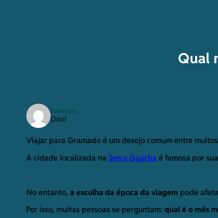
Qual 
Escrito por:
Dani
Viajar para Gramado é um desejo comum entre muitos tu
A cidade localizada na
Serra
G
aúcha
é famosa por suas
No entanto,
a escolha da época da viagem
pode afeta
Por isso, muitas pessoas se perguntam:
qual é o mês m