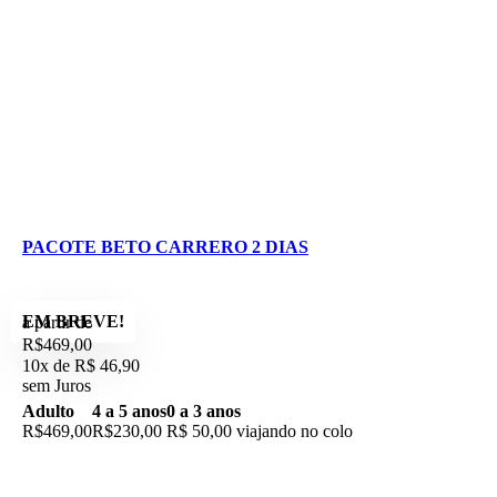
PACOTE BETO CARRERO 2 DIAS
EM BREVE!
à partir de
R$469,00
10x de R$ 46,90
sem Juros
Adulto
4 a 5 anos
0 a 3 anos
R$469,00
R$230,00
R$ 50,00 viajando no colo