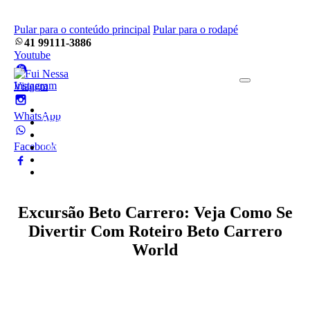
Pular para o conteúdo principal
Pular para o rodapé
41 99111-3886
Youtube
Instagram
Home
WhatsApp
Pacotes
Blog
Facebook
Empresa
Frotas
Contato
Excursão Beto Carrero: Veja Como Se
Divertir Com Roteiro Beto Carrero
World