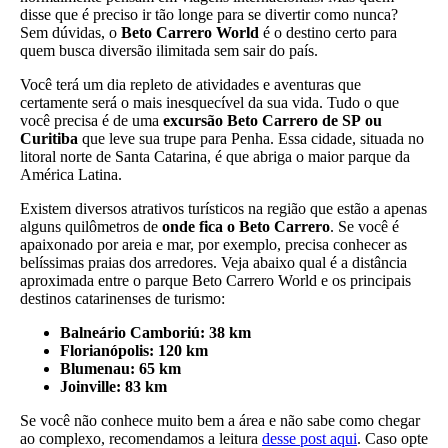
disse que é preciso ir tão longe para se divertir como nunca?
Sem dúvidas, o
Beto Carrero World
é o destino certo para
quem busca diversão ilimitada sem sair do país.
Você terá um dia repleto de atividades e aventuras que
certamente será o mais inesquecível da sua vida. Tudo o que
você precisa é de uma
excursão Beto Carrero de SP
ou
Curitiba
que leve sua trupe para Penha. Essa cidade, situada no
litoral norte de Santa Catarina, é que abriga o maior parque da
América Latina.
Existem diversos atrativos turísticos na região que estão a apenas
alguns quilômetros de
onde fica o Beto Carrero
. Se você é
apaixonado por areia e mar, por exemplo, precisa conhecer as
belíssimas praias dos arredores. Veja abaixo qual é a distância
aproximada entre o parque Beto Carrero World e os principais
destinos catarinenses de turismo:
Balneário Camboriú: 38 km
Florianópolis: 120 km
Blumenau: 65 km
Joinville: 83 km
Se você não conhece muito bem a área e não sabe como chegar
ao complexo, recomendamos a leitura
desse post aqui
. Caso opte