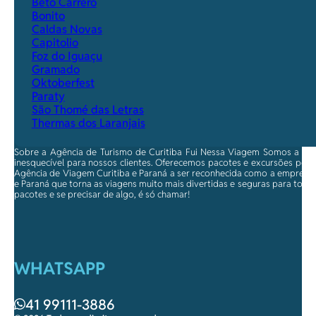
Beto Carrero
Bonito
Caldas Novas
Capitolio
Foz do Iguaçu
Gramado
Oktoberfest
Paraty
São Thomé das Letras
Thermas dos Laranjais
Sobre a Agência de Turismo de Curitiba Fui Nessa Viagem Somos a ma
inesquecível para nossos clientes. Oferecemos pacotes e excursões per
Agência de Viagem Curitiba e Paraná a ser reconhecida como a empresa qu
e Paraná que torna as viagens muito mais divertidas e seguras para toda
pacotes e se precisar de algo, é só chamar!
WHATSAPP
41 99111-3886