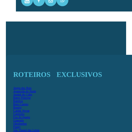
Youtube
Facebook
Instagram
WhatsApp
ROTEIROS EXCLUSIVOS
Angra dos Reis
Aparecida do Norte
Arraial do Cabo
Barco Príncipe
Barretos
Beto Carrero
Bonito
Caldas Novas
Capitolio
Foz do Iguaçu
Gramado
Oktoberfest
Paraty
São Thomé das Letras