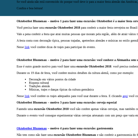
Se você ainda não está convencido do porque você deve ir para a maior festa alemão das Américas, 
Confira e boa leitura!
Oktoberfest Blumenau – motivo 1 para fazer uma excursão: Oktoberfest é a maior festa cerv
Você precisa fazer uma
excursão Oktoberfest 2018
para conferir a maior festa cervejeira no Bras
Vale a pena conferir a festa que atrai muitas pessoas que moram pela região, além de atrair vários 
A festa conta com decoração típica, pessoas trajadas, apetrechos alemães e músicas no estilo germâ
Nesse
link
você confere dicas de trajes para participar do evento.
Oktoberfest Blumenau – motivo 2 para fazer uma excursão: você conhece a Alemanha sem s
Esse é outro grande motivo para você fazer uma
excursão Oktoberfest 2018
: você precisa conhece
Durante os 19 dias de festa, você confere muitos detalhes da cultura alemã, como por exemplo:
Decoração em vários pontos da cidade
Riqueza cultural
Tradições alemãs
Músicas, trajes e danças típicas da cultura germânica
Nesse
link
você confere os trajes adequados para você usar durante a festa. E clicando
aqui
você co
Oktoberfest Blumenau – motivo 3 para fazer uma excursão: cerveja especial
Fazendo uma
excursão Oktoberfest 2018
você não confere apenas várias cervejas, mas também ce
Durante o evento você consegue experimentar várias cervejas artesanais com um preço que varia en
Oktoberfest Blumenau
– motivo 4 para fazer uma excursão: gastronomia
Não tem como não fazer uma
excursão Oktoberfest Blumenau
e não conferir a gastronomia do f