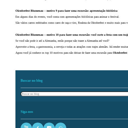
Oktoberfest Blumenau – motivo 9 para fazer uma excursão: apresentação folclórica
Em alguns dias do evento, você conta com apresentações folclóricas para animar o festival.
São vários carros enfeitados como carro de caça e tiro, Realeza da Oktoberfest e muito mais para vo
Oktoberfest Blumenau – motivo 10 para fazer uma excursão: você curte a festa com um traj
Se você não pode ir até a Alemanha, então porque não trazer a Alemanha até você?
Aproveite a festa, a gastronomia, a cerveja e todas as atrações com trajes alemães. Irá render mui
Agora você já conhece os top 10 motivos para não deixar de fazer uma excursão para
Oktoberfest
Buscar no blog
Pesquisar
Siga-nos