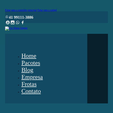
Pular para o conteúdo principal
Pular para o rodapé
41 99111-3886
Youtube
Instagram
WhatsApp
Facebook
Home
Pacotes
Blog
Empresa
Frotas
Contato