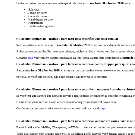
Dentre os pratos que você confere participando de uma
excursão festa Oktoberfest 2018
, estão:
Salsichas
Joelho de porco
Carne de marreco
Hambúrguer de pato
Apfelstrudel
Dentre outras iguarias
Oktoberfest Blumenau – motivo 5 para fazer uma excursão: uma festa familiar
Se você pretende fazer uma
excursão festa Oktoberfest 2018
você não pode deixar de conferir a ab
A abertura conta com desfiles, reunindo crianças, adultos e idosos, todos vestidos a caráter, dança
Clicando
aqui
você confere pacotes exclusivos da Fui Nessa Viagem para acompanhar a
excursão 
Oktoberfest Blumenau – motivo 6 para fazer uma excursão: excelente opção para quem é sol
A
excursão festa Oktoberfest 2018
atrai muitas pessoas bonitas e é uma excelente festa para reu
Por isso, se você está solteiro, não pode perder a Oktoberfest de Blumenau.
Oktoberfest Blumenau – motivo 7 para fazer uma excursão: para quem é casado, também é
Se você tem um parceiro que gosta de cerveja e tem vontade de conhecer as tradições e cultura al
É uma experiência incrível e com certeza será uma viagem inesquecível para o casal.
Confira os pacotes para você aproveitar esse momento a dois clicando
aqui
.
Oktoberfest Blumenau – motivo 8 para fazer uma excursão: você confere várias bandas an
Banda Stadtkapelle, Malibu, Champagne, voXXclub… são várias bandas que prometem animar os 1
Todas elas contam com alguma característica da cultura alemã, fazendo você dançar, cantar e se di