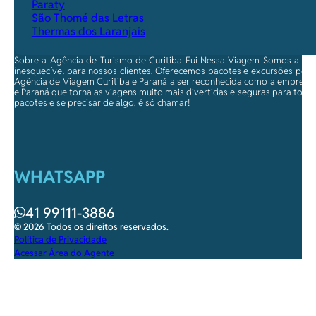
Paraty
São Thomé das Letras
Thermas dos Laranjais
Sobre a Agência de Turismo de Curitiba Fui Nessa Viagem Somos a ma
inesquecível para nossos clientes. Oferecemos pacotes e excursões per
Agência de Viagem Curitiba e Paraná a ser reconhecida como a empresa qu
e Paraná que torna as viagens muito mais divertidas e seguras para toda
pacotes e se precisar de algo, é só chamar!
WHATSAPP
41 99111-3886
© 2026 Todos os direitos reservados.
Política de Privacidade
Acessar Área do Agente