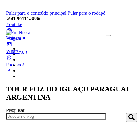
Pular para o conteúdo principal
Pular para o rodapé
41 99111-3886
Youtube
Instagram
Home
WhatsApp
Pacotes
Blog
Facebook
Empresa
Frotas
Contato
TOUR FOZ DO IGUAÇU PARAGUAI
ARGENTINA
Pesquisar