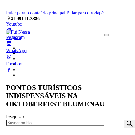
Pular para o conteúdo principal
Pular para o rodapé
41 99111-3886
Youtube
Instagram
Home
WhatsApp
Pacotes
Blog
Facebook
Empresa
Frotas
Contato
PONTOS TURÍSTICOS
INDISPENSÁVEIS NA
OKTOBERFEST BLUMENAU
Pesquisar