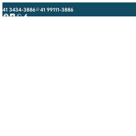
41 3434-3886
41 99111-3886
Youtube
Instagram
WhatsApp
Facebook