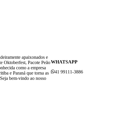
adeiramente apaixonados e
WHATSAPP
te Oktoberfest, Pacote Peão
conhecida como a empresa
41 99111-3886
itiba e Paraná que torna as
. Seja bem-vindo ao nosso