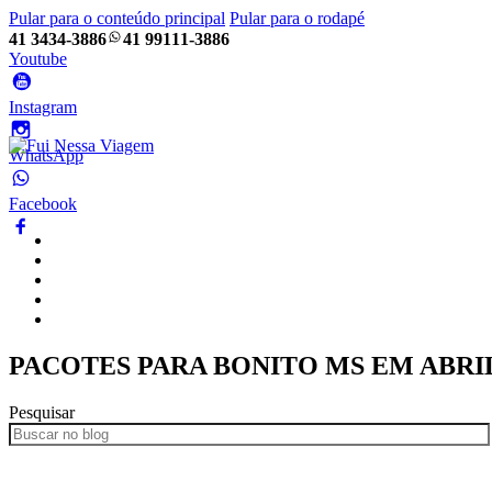
Pular para o conteúdo principal
Pular para o rodapé
41 3434-3886
41 99111-3886
Youtube
Instagram
WhatsApp
Facebook
Home
Pacotes
Blog
Empresa
Frotas
PACOTES PARA BONITO MS EM ABRI
Pesquisar