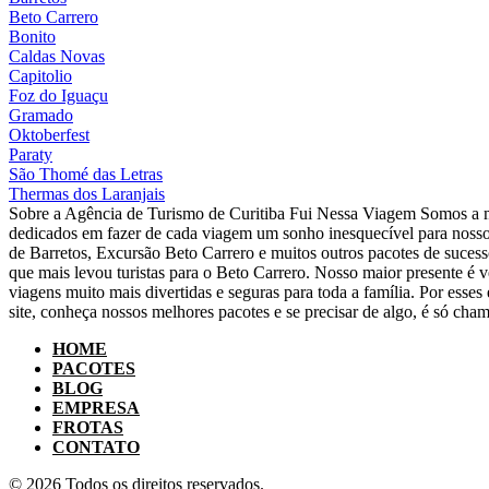
Beto Carrero
Bonito
Caldas Novas
Capitolio
Foz do Iguaçu
Gramado
Oktoberfest
Paraty
São Thomé das Letras
Thermas dos Laranjais
Sobre a Agência de Turismo de Curitiba Fui Nessa Viagem Somos a m
dedicados em fazer de cada viagem um sonho inesquecível para nosso
de Barretos, Excursão Beto Carrero e muitos outros pacotes de suce
que mais levou turistas para o Beto Carrero. Nosso maior presente é v
viagens muito mais divertidas e seguras para toda a família. Por ess
site, conheça nossos melhores pacotes e se precisar de algo, é só cham
HOME
PACOTES
BLOG
EMPRESA
FROTAS
CONTATO
© 2026 Todos os direitos reservados.