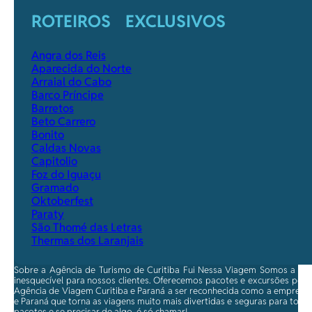
ROTEIROS EXCLUSIVOS
Angra dos Reis
Aparecida do Norte
Arraial do Cabo
Barco Príncipe
Barretos
Beto Carrero
Bonito
Caldas Novas
Capitolio
Foz do Iguaçu
Gramado
Oktoberfest
Paraty
São Thomé das Letras
Thermas dos Laranjais
Sobre a Agência de Turismo de Curitiba Fui Nessa Viagem Somos a ma
inesquecível para nossos clientes. Oferecemos pacotes e excursões per
Agência de Viagem Curitiba e Paraná a ser reconhecida como a empresa qu
e Paraná que torna as viagens muito mais divertidas e seguras para toda
pacotes e se precisar de algo, é só chamar!