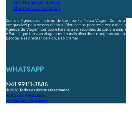
São Thomé das Letras
Thermas dos Laranjais
Sobre a Agência de Turismo de Curitiba Fui Nessa Viagem Somos a ma
inesquecível para nossos clientes. Oferecemos pacotes e excursões per
Agência de Viagem Curitiba e Paraná a ser reconhecida como a empresa qu
e Paraná que torna as viagens muito mais divertidas e seguras para toda
pacotes e se precisar de algo, é só chamar!
WHATSAPP
41 99111-3886
© 2026 Todos os direitos reservados.
Política de Privacidade
Acessar Área do Agente