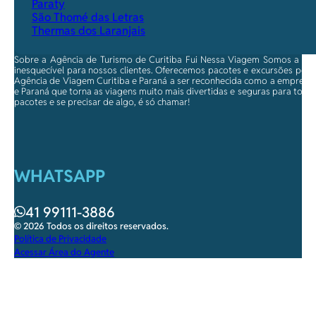
Paraty
São Thomé das Letras
Thermas dos Laranjais
Sobre a Agência de Turismo de Curitiba Fui Nessa Viagem Somos a ma
inesquecível para nossos clientes. Oferecemos pacotes e excursões per
Agência de Viagem Curitiba e Paraná a ser reconhecida como a empresa qu
e Paraná que torna as viagens muito mais divertidas e seguras para toda
pacotes e se precisar de algo, é só chamar!
WHATSAPP
41 99111-3886
© 2026 Todos os direitos reservados.
Política de Privacidade
Acessar Área do Agente