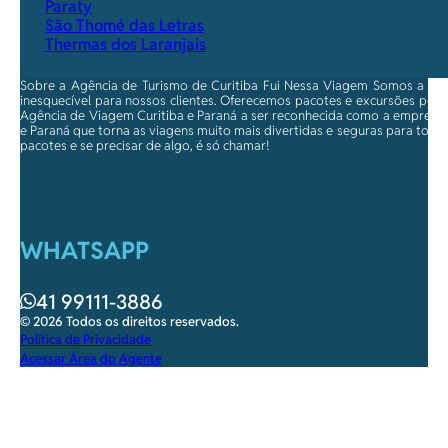
Paraty
São Thomé das Letras
Thermas dos Laranjais
Sobre a Agência de Turismo de Curitiba Fui Nessa Viagem Somos a ma
inesquecível para nossos clientes. Oferecemos pacotes e excursões per
Agência de Viagem Curitiba e Paraná a ser reconhecida como a empresa qu
e Paraná que torna as viagens muito mais divertidas e seguras para toda
pacotes e se precisar de algo, é só chamar!
WHATSAPP
41 99111-3886
© 2026 Todos os direitos reservados.
Política de Privacidade
Acessar Área do Agente