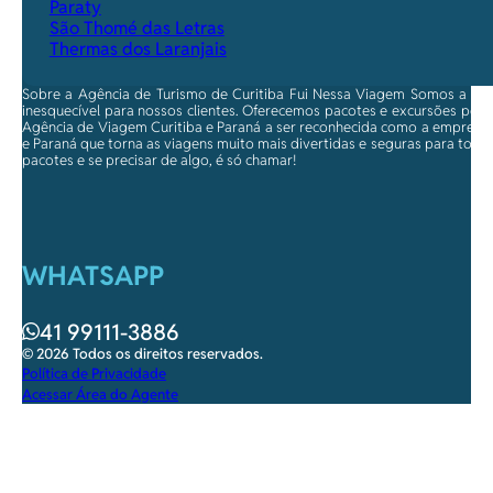
Paraty
São Thomé das Letras
Thermas dos Laranjais
Sobre a Agência de Turismo de Curitiba Fui Nessa Viagem Somos a ma
inesquecível para nossos clientes. Oferecemos pacotes e excursões per
Agência de Viagem Curitiba e Paraná a ser reconhecida como a empresa qu
e Paraná que torna as viagens muito mais divertidas e seguras para toda
pacotes e se precisar de algo, é só chamar!
WHATSAPP
41 99111-3886
© 2026 Todos os direitos reservados.
Política de Privacidade
Acessar Área do Agente