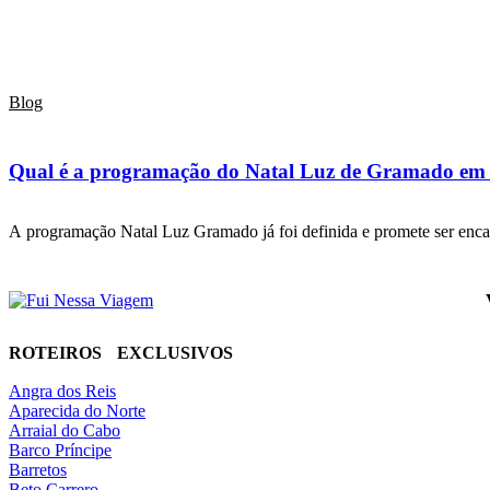
Blog
Qual é a programação do Natal Luz de Gramado em
A programação Natal Luz Gramado já foi definida e promete ser en
ROTEIROS EXCLUSIVOS
Angra dos Reis
Aparecida do Norte
Arraial do Cabo
Barco Príncipe
Barretos
Beto Carrero