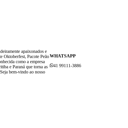
adeiramente apaixonados e
WHATSAPP
te Oktoberfest, Pacote Peão
conhecida como a empresa
41 99111-3886
itiba e Paraná que torna as
. Seja bem-vindo ao nosso