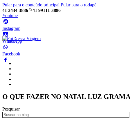
Pular para o conteúdo principal
Pular para o rodapé
41 3434-3886
41 99111-3886
Youtube
Instagram
WhatsApp
Facebook
Home
Pacotes
Blog
Empresa
Frotas
O QUE FAZER NO NATAL LUZ GRAM
Pesquisar