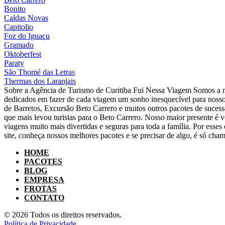
Bonito
Caldas Novas
Capitolio
Foz do Iguaçu
Gramado
Oktoberfest
Paraty
São Thomé das Letras
Thermas dos Laranjais
Sobre a Agência de Turismo de Curitiba Fui Nessa Viagem Somos a m
dedicados em fazer de cada viagem um sonho inesquecível para nosso
de Barretos, Excursão Beto Carrero e muitos outros pacotes de suce
que mais levou turistas para o Beto Carrero. Nosso maior presente é v
viagens muito mais divertidas e seguras para toda a família. Por ess
site, conheça nossos melhores pacotes e se precisar de algo, é só cham
HOME
PACOTES
BLOG
EMPRESA
FROTAS
CONTATO
© 2026 Todos os direitos reservados.
Política de Privacidade