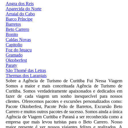
Angra dos Reis
Aparecida do Norte
Arraial do Cabo
Barco Príncipe
Barretos
Beto Carrero
Bonito
Caldas Novas
Capitolio
Foz do Iguaçu
Gramado
Oktoberfest
Paraty
São Thomé das Letras
Thermas dos Laranjais
Sobre a Agência de Turismo de Curitiba Fui Nessa Viagem
Somos a maior e mais conceituada Agência de Turismo de
Curitiba. Somos verdadeiramente apaixonados e dedicados em
fazer de cada viagem um sonho inesquecível para nossos
clientes. Oferecemos pacotes e excursões personalizados como:
Pacote Oktoberfest, Pacote Peão de Barretos, Excursão Beto
Carrero e muitos outros pacotes de sucesso. Somos ainda a única
Agência de Viagem Curitiba e Paraná a ser reconhecida como a
empresa que mais levou turistas para o Beto Carrero. Nosso
maior presente é ver nossos viajantes felizes e realizados. A