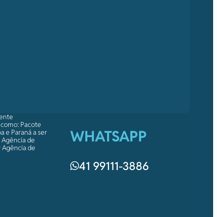
mente
s como: Pacote
WHATSAPP
a e Paraná a ser
a Agência de
r Agência de
41 99111-3886