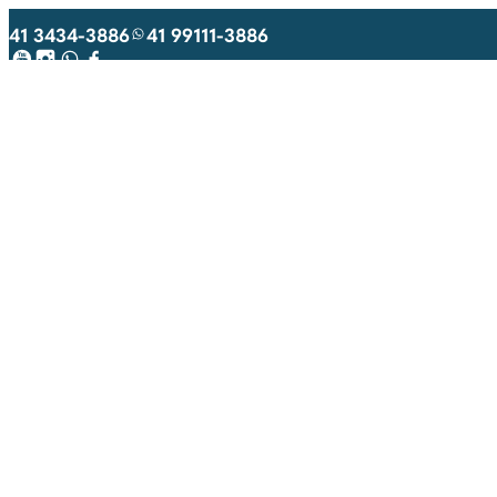
41 3434-3886
41 99111-3886
Youtube
Instagram
WhatsApp
Facebook