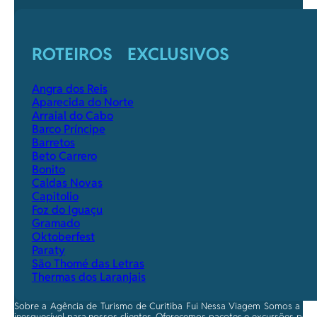
ROTEIROS EXCLUSIVOS
Angra dos Reis
Aparecida do Norte
Arraial do Cabo
Barco Príncipe
Barretos
Beto Carrero
Bonito
Caldas Novas
Capitolio
Foz do Iguaçu
Gramado
Oktoberfest
Paraty
São Thomé das Letras
Thermas dos Laranjais
Sobre a Agência de Turismo de Curitiba Fui Nessa Viagem Somos a ma
inesquecível para nossos clientes. Oferecemos pacotes e excursões per