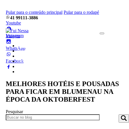
Pular para o conteúdo principal
Pular para o rodapé
41 99111-3886
Youtube
Instagram
Home
WhatsApp
Pacotes
Blog
Facebook
Empresa
Frotas
Contato
MELHORES HOTÉIS E POUSADAS
PARA FICAR EM BLUMENAU NA
ÉPOCA DA OKTOBERFEST
Pesquisar