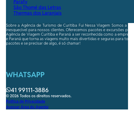
Paraty
São Thomé das Letras
Thermas dos Laranjais
Sobre a Agência de Turismo de Curitiba Fui Nessa Viagem Somos a ma
inesquecível para nossos clientes. Oferecemos pacotes e excursões per
Agência de Viagem Curitiba e Paraná a ser reconhecida como a empresa qu
e Paraná que torna as viagens muito mais divertidas e seguras para toda
pacotes e se precisar de algo, é só chamar!
WHATSAPP
41 99111-3886
© 2026 Todos os direitos reservados.
Política de Privacidade
Acessar Área do Agente