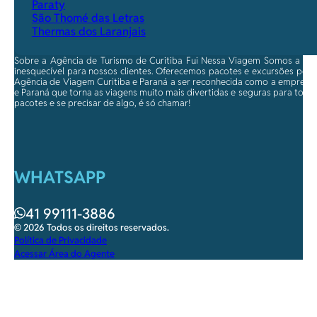
Paraty
São Thomé das Letras
Thermas dos Laranjais
Sobre a Agência de Turismo de Curitiba Fui Nessa Viagem Somos a ma
inesquecível para nossos clientes. Oferecemos pacotes e excursões per
Agência de Viagem Curitiba e Paraná a ser reconhecida como a empresa qu
e Paraná que torna as viagens muito mais divertidas e seguras para toda
pacotes e se precisar de algo, é só chamar!
WHATSAPP
41 99111-3886
© 2026 Todos os direitos reservados.
Política de Privacidade
Acessar Área do Agente