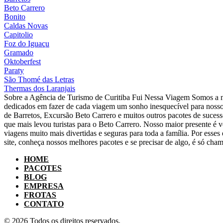
Beto Carrero
Bonito
Caldas Novas
Capitolio
Foz do Iguaçu
Gramado
Oktoberfest
Paraty
São Thomé das Letras
Thermas dos Laranjais
Sobre a Agência de Turismo de Curitiba Fui Nessa Viagem Somos a m
dedicados em fazer de cada viagem um sonho inesquecível para nosso
de Barretos, Excursão Beto Carrero e muitos outros pacotes de suce
que mais levou turistas para o Beto Carrero. Nosso maior presente é v
viagens muito mais divertidas e seguras para toda a família. Por ess
site, conheça nossos melhores pacotes e se precisar de algo, é só cham
HOME
PACOTES
BLOG
EMPRESA
FROTAS
CONTATO
© 2026 Todos os direitos reservados.