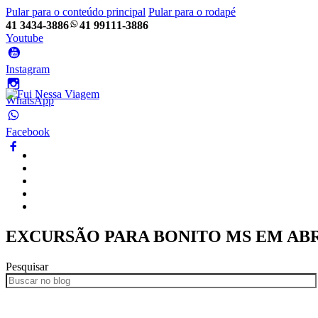
Pular para o conteúdo principal
Pular para o rodapé
41 3434-3886
41 99111-3886
Youtube
Instagram
WhatsApp
Facebook
Home
Pacotes
Blog
Empresa
Frotas
EXCURSÃO PARA BONITO MS EM AB
Pesquisar