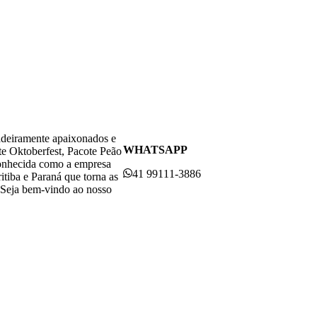
adeiramente apaixonados e
WHATSAPP
te Oktoberfest, Pacote Peão
conhecida como a empresa
41 99111-3886
itiba e Paraná que torna as
. Seja bem-vindo ao nosso