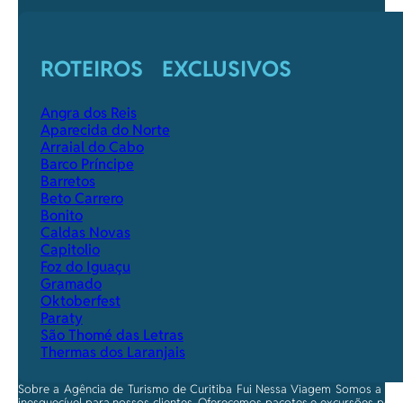
ROTEIROS EXCLUSIVOS
Angra dos Reis
Aparecida do Norte
Arraial do Cabo
Barco Príncipe
Barretos
Beto Carrero
Bonito
Caldas Novas
Capitolio
Foz do Iguaçu
Gramado
Oktoberfest
Paraty
São Thomé das Letras
Thermas dos Laranjais
Sobre a Agência de Turismo de Curitiba Fui Nessa Viagem Somos a ma
inesquecível para nossos clientes. Oferecemos pacotes e excursões per