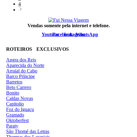
4
Vendas somente pela internet e telefone.
Youtube
Facebook
Instagram
WhatsApp
ROTEIROS EXCLUSIVOS
Angra dos Reis
Aparecida do Norte
Arraial do Cabo
Barco Príncipe
Barretos
Beto Carrero
Bonito
Caldas Novas
Capitolio
Foz do Iguaçu
Gramado
Oktoberfest
Paraty
São Thomé das Letras
Thermas dos Laranjais