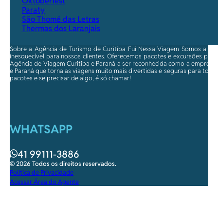
Oktoberfest
Paraty
São Thomé das Letras
Thermas dos Laranjais
Sobre a Agência de Turismo de Curitiba Fui Nessa Viagem Somos a ma
inesquecível para nossos clientes. Oferecemos pacotes e excursões per
Agência de Viagem Curitiba e Paraná a ser reconhecida como a empresa qu
e Paraná que torna as viagens muito mais divertidas e seguras para toda
pacotes e se precisar de algo, é só chamar!
WHATSAPP
41 99111-3886
© 2026 Todos os direitos reservados.
Política de Privacidade
Acessar Área do Agente