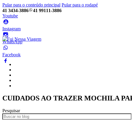
Pular para o conteúdo principal
Pular para o rodapé
41 3434-3886
41 99111-3886
Youtube
Instagram
WhatsApp
Facebook
Home
Pacotes
Blog
Empresa
Frotas
CUIDADOS AO TRAZER MOCHILA PA
Pesquisar