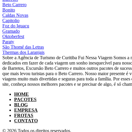
Beto Carrero
Bonito
Caldas Novas
Capitolio
Foz do Iguaçu
Gramado
Oktoberfest
Paraty
São Thomé das Letras
Thermas dos Laranjais
Sobre a Agência de Turismo de Curitiba Fui Nessa Viagem Somos a m
dedicados em fazer de cada viagem um sonho inesquecível para nosso
de Barretos, Excursão Beto Carrero e muitos outros pacotes de suce
que mais levou turistas para o Beto Carrero. Nosso maior presente é v
viagens muito mais divertidas e seguras para toda a família. Por ess
site, conheça nossos melhores pacotes e se precisar de algo, é só cham
HOME
PACOTES
BLOG
EMPRESA
FROTAS
CONTATO
© 2026 Todos os direitos reservados.