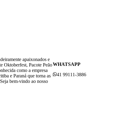
adeiramente apaixonados e
WHATSAPP
te Oktoberfest, Pacote Peão
conhecida como a empresa
41 99111-3886
itiba e Paraná que torna as
. Seja bem-vindo ao nosso