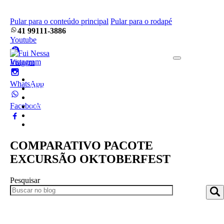
Pular para o conteúdo principal
Pular para o rodapé
41 99111-3886
Youtube
Instagram
Home
WhatsApp
Pacotes
Blog
Facebook
Empresa
Frotas
Contato
COMPARATIVO PACOTE
EXCURSÃO OKTOBERFEST
Pesquisar