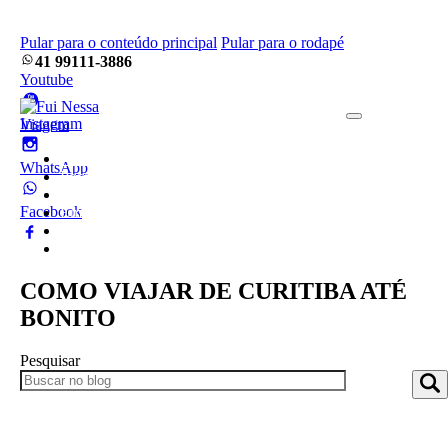
Pular para o conteúdo principal
Pular para o rodapé
41 99111-3886
Youtube
Instagram
Home
WhatsApp
Pacotes
Blog
Facebook
Empresa
Frotas
Contato
COMO VIAJAR DE CURITIBA ATÉ
BONITO
Pesquisar