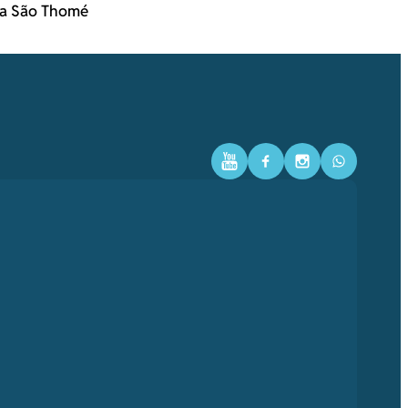
ara São Thomé
Youtube
Facebook
Instagram
WhatsAp