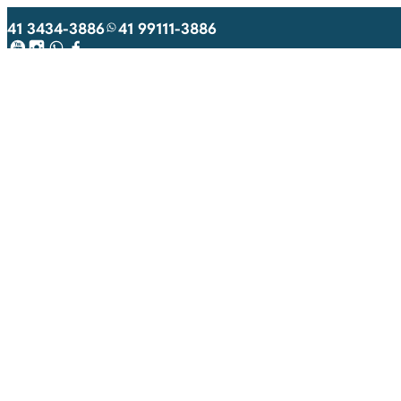
41 3434-3886
41 99111-3886
Youtube
Instagram
WhatsApp
Facebook