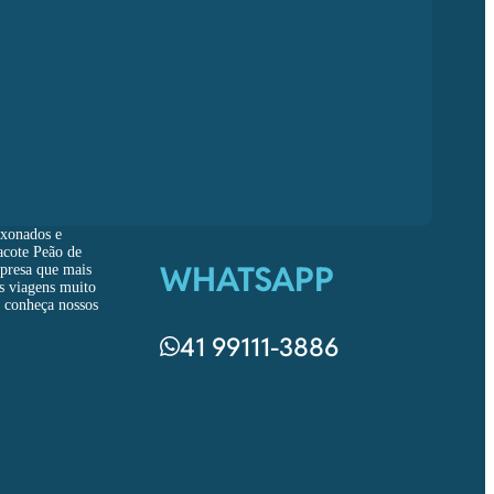
ixonados e
acote Peão de
WHATSAPP
mpresa que mais
as viagens muito
, conheça nossos
41 99111-3886