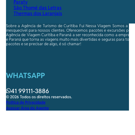
Paraty
São Thomé das Letras
Thermas dos Laranjais
Sobre a Agência de Turismo de Curitiba Fui Nessa Viagem Somos a ma
inesquecível para nossos clientes. Oferecemos pacotes e excursões per
Agência de Viagem Curitiba e Paraná a ser reconhecida como a empresa qu
e Paraná que torna as viagens muito mais divertidas e seguras para toda
pacotes e se precisar de algo, é só chamar!
WHATSAPP
41 99111-3886
© 2026 Todos os direitos reservados.
Política de Privacidade
Acessar Área do Agente