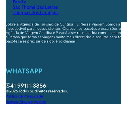
Paraty
São Thomé das Letras
Thermas dos Laranjais
Sobre a Agência de Turismo de Curitiba Fui Nessa Viagem Somos a ma
inesquecível para nossos clientes. Oferecemos pacotes e excursões per
Agência de Viagem Curitiba e Paraná a ser reconhecida como a empresa qu
e Paraná que torna as viagens muito mais divertidas e seguras para toda
pacotes e se precisar de algo, é só chamar!
WHATSAPP
41 99111-3886
© 2026 Todos os direitos reservados.
Política de Privacidade
Acessar Área do Agente