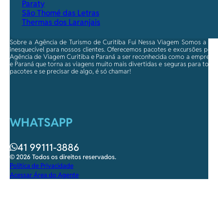
Paraty
São Thomé das Letras
Thermas dos Laranjais
Sobre a Agência de Turismo de Curitiba Fui Nessa Viagem Somos a ma
inesquecível para nossos clientes. Oferecemos pacotes e excursões per
Agência de Viagem Curitiba e Paraná a ser reconhecida como a empresa qu
e Paraná que torna as viagens muito mais divertidas e seguras para toda
pacotes e se precisar de algo, é só chamar!
WHATSAPP
41 99111-3886
© 2026 Todos os direitos reservados.
Política de Privacidade
Acessar Área do Agente