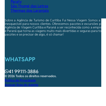
Paraty
São Thomé das Letras
Thermas dos Laranjais
Sobre a Agência de Turismo de Curitiba Fui Nessa Viagem Somos a ma
inesquecível para nossos clientes. Oferecemos pacotes e excursões per
Agência de Viagem Curitiba e Paraná a ser reconhecida como a empresa qu
e Paraná que torna as viagens muito mais divertidas e seguras para toda
pacotes e se precisar de algo, é só chamar!
WHATSAPP
41 99111-3886
© 2026 Todos os direitos reservados.
Política de Privacidade
Acessar Área do Agente