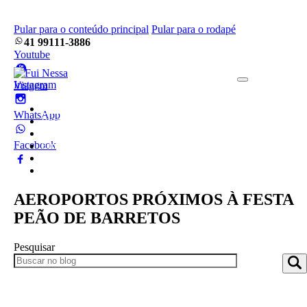
Pular para o conteúdo principal
Pular para o rodapé
41 99111-3886
Youtube
Instagram
Home
WhatsApp
Pacotes
Blog
Facebook
Empresa
Frotas
Contato
AEROPORTOS PRÓXIMOS À FESTA
PEÃO DE BARRETOS
Pesquisar