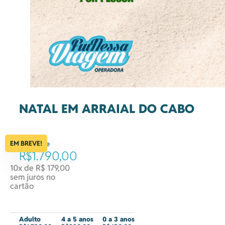
NATAL EM ARRAIAL DO CABO
EM BREVE!
à partir de
R$1.790,00
10x de R$ 179,00
sem juros no
cartão
Adulto
4 a 5 anos
0 a 3 anos