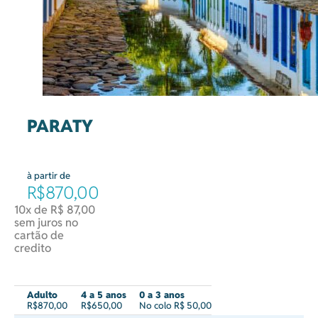
PARATY
à partir de
R$870,00
10x de R$ 87,00
sem juros no
cartão de
credito
Adulto
4 a 5 anos
0 a 3 anos
R$870,00
R$650,00
No colo R$ 50,00