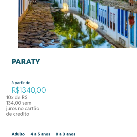
PARATY
à partir de
R$1340,00
10x de R$
134,00 sem
juros no cartão
de credito
Adulto
4 a 5 anos
0 a 3 anos