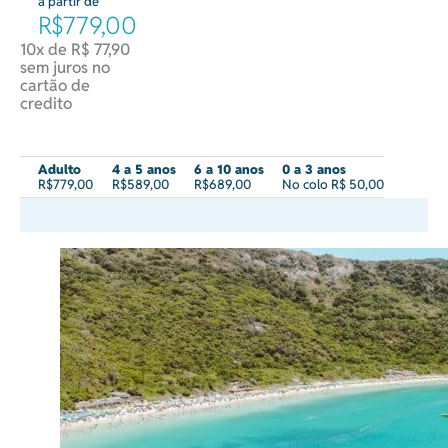
à partir de
R$779,00
10x de R$ 77,90
sem juros no
cartão de
credito
Adulto
4 a 5 anos
6 a 10 anos
0 a 3 anos
R$779,00
R$589,00
R$689,00
No colo R$ 50,00