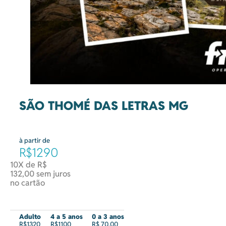
SÃO THOMÉ DAS LETRAS MG
à partir de
R$1290
10X de R$
132,00 sem juros
no cartão
Adulto
4 a 5 anos
0 a 3 anos
R$1320
R$1100
R$ 70,00