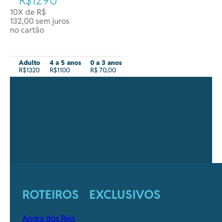
R$1290
10X de R$
132,00 sem juros
no cartão
Adulto
4 a 5 anos
0 a 3 anos
R$1320
R$1100
R$ 70,00
ROTEIROS EXCLUSIVOS
Angra dos Reis