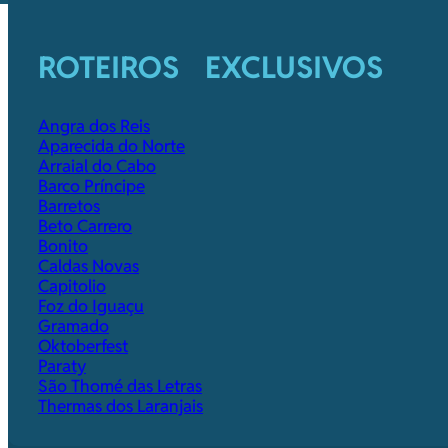
ROTEIROS EXCLUSIVOS
Angra dos Reis
Aparecida do Norte
Arraial do Cabo
Barco Príncipe
Barretos
Beto Carrero
Bonito
Caldas Novas
Capitolio
Foz do Iguaçu
Gramado
Oktoberfest
Paraty
São Thomé das Letras
Thermas dos Laranjais