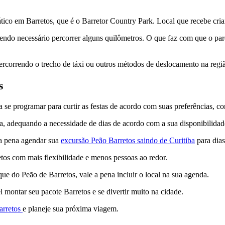
tico em Barretos, que é o Barretor Country Park. Local que recebe crian
 sendo necessário percorrer alguns quilômetros. O que faz com que o pa
ercorrendo o trecho de táxi ou outros métodos de deslocamento na regi
s
a se programar para curtir as festas de acordo com suas preferências, 
a, adequando a necessidade de dias de acordo com a sua disponibilida
 a pena agendar sua
excursão Peão Barretos saindo de Curitiba
para dias
etos com mais flexibilidade e menos pessoas ao redor.
ue do Peão de Barretos, vale a pena incluir o local na sua agenda.
l montar seu pacote Barretos e se divertir muito na cidade.
arretos
e planeje sua próxima viagem.