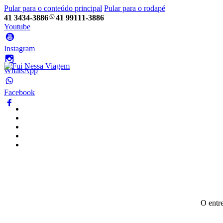
Pular para o conteúdo principal
Pular para o rodapé
41 3434-3886
41 99111-3886
Youtube
Instagram
WhatsApp
Facebook
Home
Pacotes
Blog
Empresa
Frotas
O entr