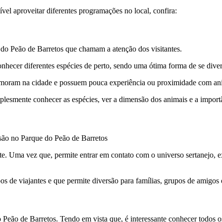
vel aproveitar diferentes programações no local, confira:
 do Peão de Barretos que chamam a atenção dos visitantes.
onhecer diferentes espécies de perto, sendo uma ótima forma de se diver
ue moram na cidade e possuem pouca experiência ou proximidade com ani
mplesmente conhecer as espécies, ver a dimensão dos animais e a import
rsão no Parque do Peão de Barretos
te. Uma vez que, permite entrar em contato com o universo sertanejo, e
pos de viajantes e que permite diversão para famílias, grupos de amigo
o Peão de Barretos. Tendo em vista que, é interessante conhecer todos os