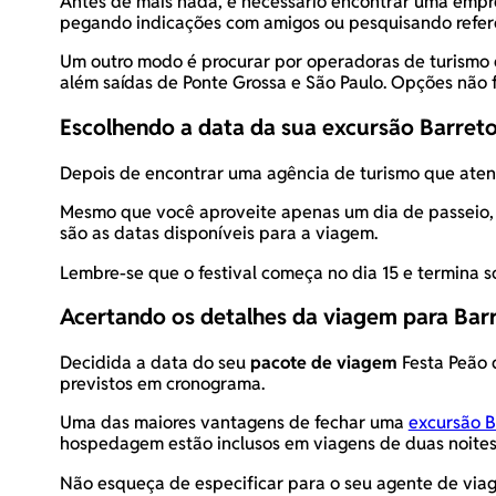
Antes de mais nada, é necessário encontrar uma empr
pegando indicações com amigos ou pesquisando referê
Um outro modo é procurar por operadoras de turism
além saídas de Ponte Grossa e São Paulo. Opções não f
Escolhendo a data da sua
excursão Barret
Depois de encontrar uma agência de turismo que atend
Mesmo que você aproveite apenas um dia de passeio, 
são as datas disponíveis para a viagem.
Lembre-se que o festival começa no dia 15 e termina 
Acertando os detalhes da viagem para Bar
Decidida a data do seu
pacote de viagem
Festa Peão d
previstos em cronograma.
Uma das maiores vantagens de fechar uma
excursão B
hospedagem estão inclusos em viagens de duas noites
Não esqueça de especificar para o seu agente de viag