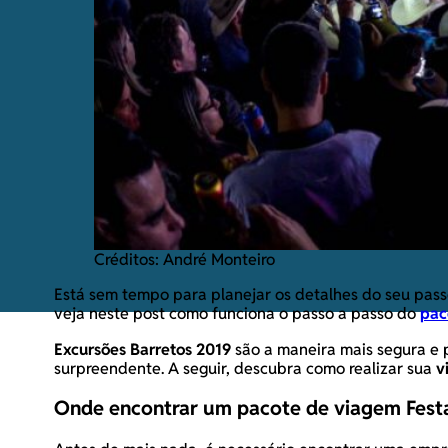
Créditos: André Monteiro
Está sem tempo para planejar os detalhes do seu passe
veja neste post como funciona o passo a passo do
pac
Excursões Barretos 2019
são a maneira mais segura e p
surpreendente. A seguir, descubra como realizar sua
v
Onde encontrar um pacote de viagem Festa