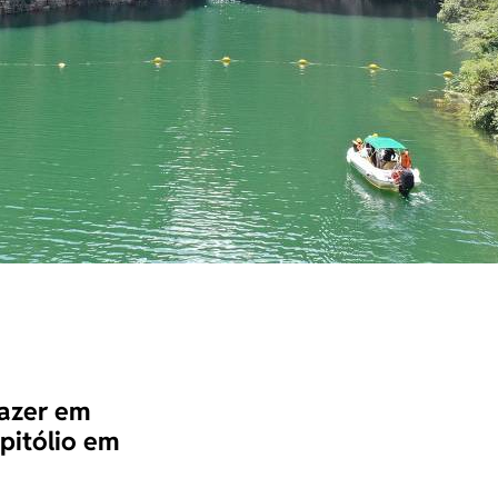
fazer em
pitólio em