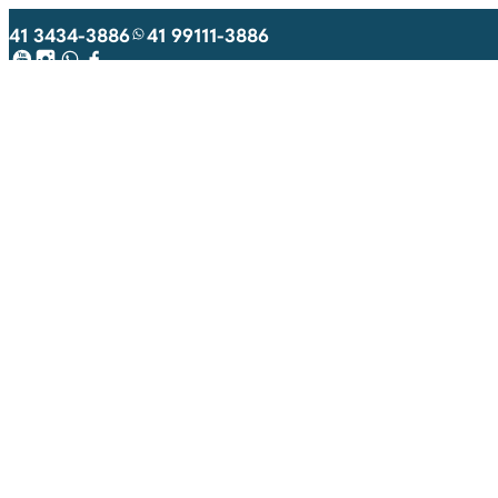
41 3434-3886
41 99111-3886
Youtube
Instagram
WhatsApp
Facebook