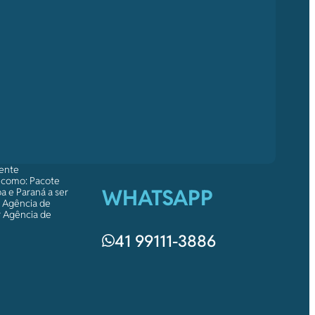
mente
s como: Pacote
WHATSAPP
a e Paraná a ser
a Agência de
r Agência de
41 99111-3886