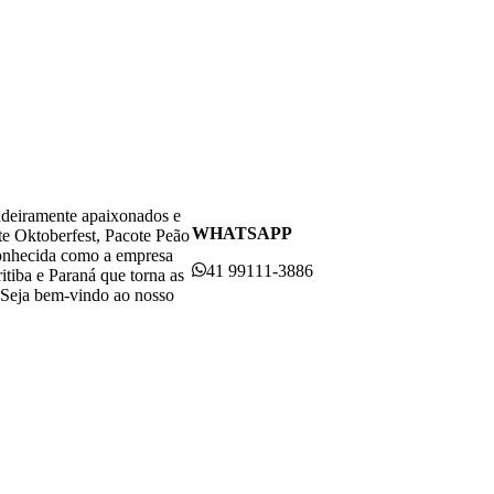
adeiramente apaixonados e
WHATSAPP
te Oktoberfest, Pacote Peão
conhecida como a empresa
41 99111-3886
itiba e Paraná que torna as
. Seja bem-vindo ao nosso