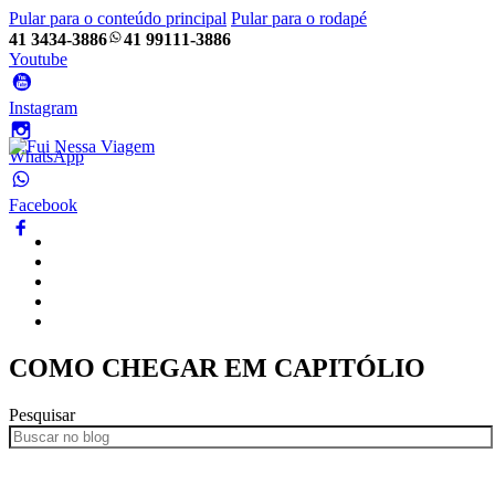
Pular para o conteúdo principal
Pular para o rodapé
41 3434-3886
41 99111-3886
Youtube
Instagram
WhatsApp
Facebook
Home
Pacotes
Blog
Empresa
Frotas
COMO CHEGAR EM CAPITÓLIO
Pesquisar