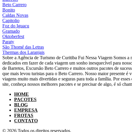
Beto Carrero
Bonito
Caldas Novas
Capitolio
Foz do Iguaçu
Gramado
Oktoberfest
Paraty
São Thomé das Letras
Thermas dos Laranjais
Sobre a Agência de Turismo de Curitiba Fui Nessa Viagem Somos a m
dedicados em fazer de cada viagem um sonho inesquecível para nosso
de Barretos, Excursão Beto Carrero e muitos outros pacotes de suce
que mais levou turistas para o Beto Carrero. Nosso maior presente é v
viagens muito mais divertidas e seguras para toda a família. Por ess
site, conheça nossos melhores pacotes e se precisar de algo, é só cham
HOME
PACOTES
BLOG
EMPRESA
FROTAS
CONTATO
© 2026 Todos os direitos reservados.