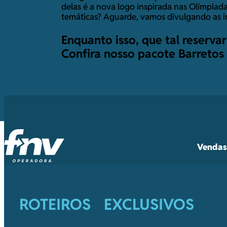
delas é a nova logo inspirada nas Olímpiad
temáticas? Aguarde, vamos divulgando as i
Enquanto isso, que tal reserva
Confira nosso
pacote Barretos
Vendas 
ROTEIROS EXCLUSIVOS