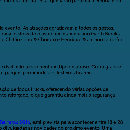
pontos altos da festa, que farão parte da memória e do
o evento. As atrações agradavam a todos os gostos.
ahoma, o show do o astro norte-americano Garth Brooks.
s de Chitãozinho & Chororó e Henrique & Juliano também
ncrível, não tendo nenhum tipo de atraso. Outra grande
 o parque, permitindo aos festeiros ficarem
ação de foods trucks, oferecendo várias opções de
o reforçado, o que garantiu ainda mais a segurança
Barretos 2016
, está prevista para acontecer entre 18 e 28
o divulgadas as novidades do próximo evento. Uma