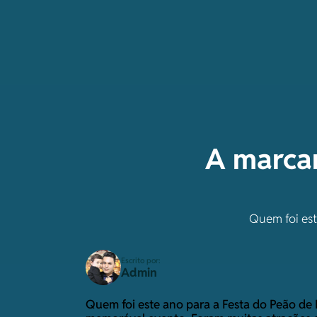
A marcan
Quem foi est
Escrito por:
Admin
Quem foi este ano para a Festa do Peão de