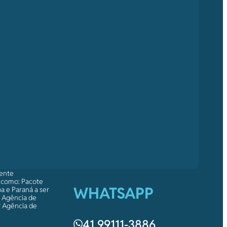
mente
s como: Pacote
WHATSAPP
a e Paraná a ser
a Agência de
r Agência de
41 99111-3886